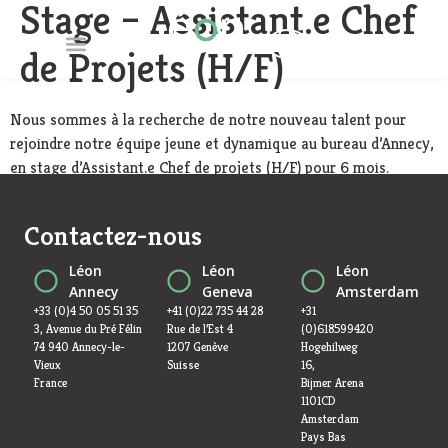
Stage – Assistant.e Chef
FR
EN
de Projets (H/F)
Nous sommes à la recherche de notre nouveau talent pour
rejoindre notre équipe jeune et dynamique au bureau d’Annecy,
en stage d’Assistant.e Chef de projets (H/F) pour 6 mois.
Contactez-nous
Léon
Léon
Léon
Annecy
Geneva
Amsterdam
+33 (0)4 50 05 51 35
+41 (0)22 735 44 28
+31
3, Avenue du Pré Félin
Rue de l’Est 4
(0)618599420
74 940 Annecy-le-
1207 Genève
Hogehilweg
Vieux
Suisse
16,
France
Bijmer Arena
1101CD
Amsterdam
Pays Bas