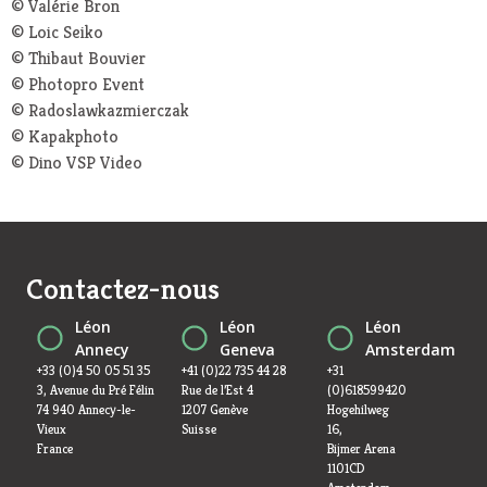
© Valérie Bron
© Loic Seiko
© Thibaut Bouvier
© Photopro Event
© Radoslawkazmierczak
© Kapakphoto
© Dino VSP Video
Contactez-nous
Léon
Léon
Léon
Annecy
Geneva
Amsterdam
+33 (0)4 50 05 51 35
+41 (0)22 735 44 28
+31
3, Avenue du Pré Félin
Rue de l’Est 4
(0)618599420
74 940 Annecy-le-
1207 Genève
Hogehilweg
Vieux
Suisse
16,
France
Bijmer Arena
1101CD