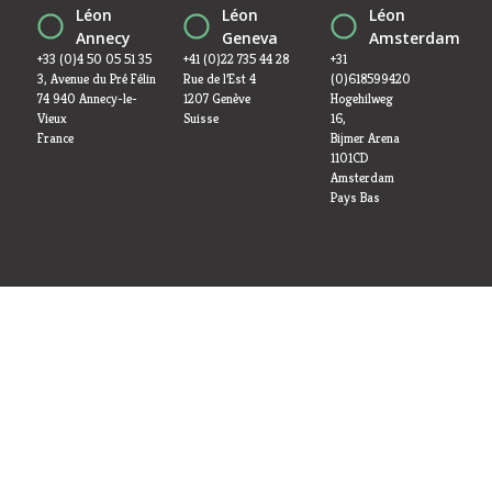
Léon
Léon
Léon
Annecy
Geneva
Amsterdam
+33 (0)4 50 05 51 35
+41 (0)22 735 44 28
+31
3, Avenue du Pré Félin
Rue de l’Est 4
(0)618599420
74 940 Annecy-le-
1207 Genève
Hogehilweg
Vieux
Suisse
16,
France
Bijmer Arena
1101CD
Amsterdam
Pays Bas