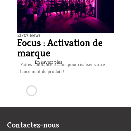
21/07 News
Focus : Activation de
marque
En savoir plus
Faites confiance à Léon pour réaliser votre
lancement de produit !
Contactez-nous