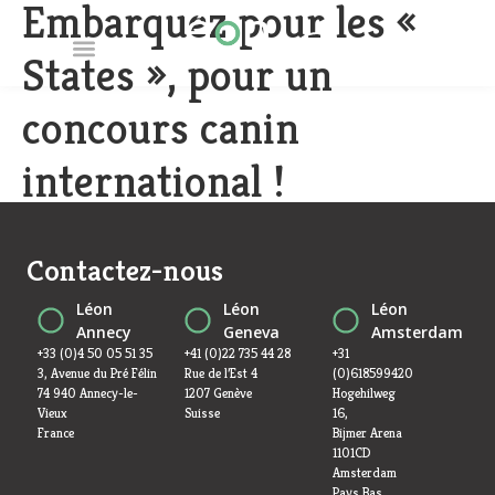
Embarquez pour les «
FR
EN
States », pour un
concours canin
international !
Contactez-nous
Léon
Léon
Léon
Annecy
Geneva
Amsterdam
+33 (0)4 50 05 51 35
+41 (0)22 735 44 28
+31
3, Avenue du Pré Félin
Rue de l’Est 4
(0)618599420
74 940 Annecy-le-
1207 Genève
Hogehilweg
Vieux
Suisse
16,
France
Bijmer Arena
1101CD
Amsterdam
Pays Bas