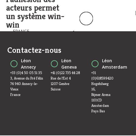
acteurs permet
un système win-
win
FRANCE -
Tignes
Contactez-nous
Léon
Léon
Léon
Annecy
Geneva
Amsterdam
+33 (0)4 50 05 51 35
+41 (0)22 735 44 28
+31
3, Avenue du Pré Félin
Rue de l’Est 4
(0)618599420
74 940 Annecy-le-
1207 Genève
Hogehilweg
Vieux
Suisse
16,
France
Bijmer Arena
1101CD
Amsterdam
Pays Bas