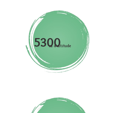
5300
m d'altitude